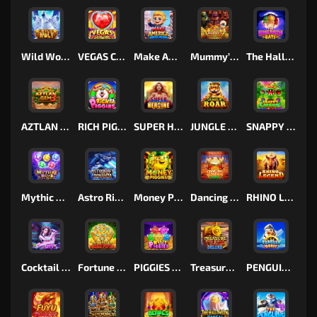
Wild Wolf Xtreme
VEGAS CASH LINK
Make America Great Again
Mummy’s Treasure Quest
The Hallowin Bats
AZTLAN GEMS3
RICH PIGGIES WORLD
SUPER HEROINE
JUNGLE ROAR
SNAPPY CARNIVAL
Mythic Gems: Five Realms
Astro Rift Bonanza
Money Piggies
Dancing Golden Drums
RHINO LEGEND
Cocktail City
Fortune Gold Pots
PIGGIES WEALTHY ANGELIC
Treasure Train Deluxe
PENGUIN QUEST