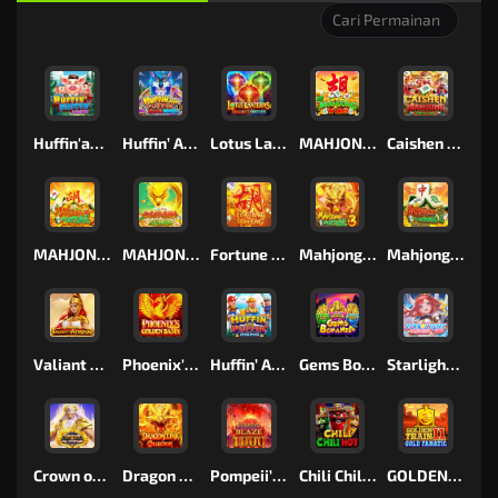
Huffin'and Puffin'Jackpot
Huffin’ And Puffin’ Ultra Wheel
Lotus Lanterns: Dragon's Fortune
MAHJONG WINS
Caishen Mahjong: Triple Luck
MAHJONG FORTUNE
MAHJONG BONUS
Fortune Mahjong
Mahjong Fortune 3
Mahjong Fortune 2: Dragon Riches
Valiant of Athena
Phoenix's Golden Basin
Huffin’ And Puffin’ Rising
Gems Bonanza
Starlight Princess 2000
Crown of Olympus
Dragon Link Collection
Pompeii’s Blaze 1000
Chili Chili Hot
GOLDEN TRAIN 2