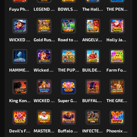
Fuyu Phoenix
LEGEND OF SPOOKY LINK
BOWLS OF FORTUNE
The Halloween Rascal
THE PENGUINS
WICKED RICHES
Gold Rush Mania
Road to Glory
ANGELVSDEVIL SEA DUEL
Holly Jackpot
HAMMER OF THUNDER
Wicked Wins: Crystals
THE PUPPIES IN EGYPT
BUILDER'S FRENZY
Farm Fortune Wheel
King Kong Treasure
WICKED FORTUNE
Super Gold Arowana
BUFFALO LEGEND
THE GREAT FIREFIGHTER
Devil’s Frenzy
MASTER CHEF FRENZY
Buffalo Triple Fury
INFECTED ZONE
Phoenix Blaze Link