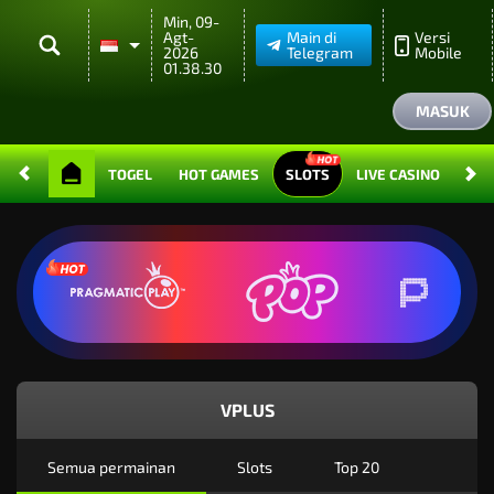
Min, 09-
Agt-
Main di
Versi
2026
Telegram
Mobile
01.38.30
MASUK
TOGEL
HOT GAMES
SLOTS
LIVE CASINO
RAC
VPLUS
Semua permainan
Slots
Top 20