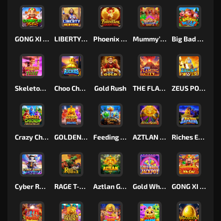
GONG XI FA CAI
LIBERTY HEROINER
Phoenix Link - Collection
Mummy’s Treasure Quest 2
Big Bad Wolf
Skeleton Thief
Choo Choo Riches
Gold Rush
THE FLAME CITY
ZEUS POWER
Crazy Chicken
GOLDEN TRAIN DELUXE
Feeding Time
AZTLAN GEMS2
Riches Express
Cyber Rabbit
RAGE T-REX 2
Aztlan Gems
Gold Wheel Jackpot
GONG XI FA CAI