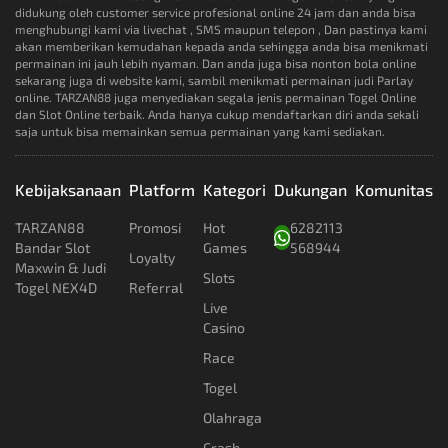
didukung oleh customer service profesional online 24 jam dan anda bisa
menghubungi kami via livechat , SMS maupun telepon , Dan pastinya kami
akan memberikan kemudahan kepada anda sehingga anda bisa menikmati
permainan ini jauh lebih nyaman. Dan anda juga bisa nonton bola online
sekarang juga di website kami, sambil menikmati permainan judi Parlay
online. TARZAN88 juga menyediakan segala jenis permainan Togel Online
dan Slot Online terbaik. Anda hanya cukup mendaftarkan diri anda sekali
saja untuk bisa memainkan semua permainan yang kami sediakan.
Kebijaksanaan
Platform
Kategori
Dukungan
Komunitas
TARZAN88
Promosi
Hot
6282113
Bandar Slot
Games
568944
Loyalty
Maxwin & Judi
Slots
Togel NEX4D
Referral
Live
Casino
Race
Togel
Olahraga
Crash