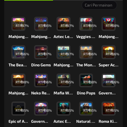
RTP
97%
RTP
95%
RTP
97%
RTP
95%
RTP
98%
Mahjong Legend
Mahjong Legend Xmas
Aztec Legend
Veggies Bonanza
Mahjong of the Phoenix
RTP
96%
RTP
97%
RTP
97%
RTP
96%
RTP
96%
The Beat of Olympus 1000
Dino Gems
Mahjong of the White Tiger
The Monkey King
Super Ace X
RTP
98%
RTP
96%
RTP
95%
RTP
98%
RTP
96%
Mahjong Legacy
Neko Reborn
Mafia Ways
Dino Pops
Government Disco
RTP
95%
RTP
98%
RTP
RTP
95%
RTP
Epic of Aztec
Government Joke
Aztec Empire 1000
Natural Ace
Roma Kingdom