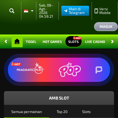
Sab, 08-
Agt-
Main di
Versi
2026
Telegram
Mobile
04.58.21
MASUK
TOGEL
HOT GAMES
SLOTS
LIVE CASINO
RAC
AMB SLOT
Semua permainan
Top 20
Slots