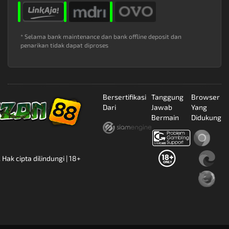
* Selama bank maintenance dan bank offline deposit dan
penarikan tidak dapat diproses
Bersertifikasi
Tanggung
Browser
Dari
Jawab
Yang
Bermain
Didukung
k cipta dilindungi | 18+