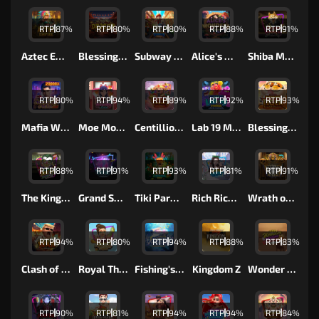
RTP
RTP
RTP
80%
RTP
RTP
Aztec Empire
Blessing of the Dragon
Subway Runner
Alice's Wonder
Shiba Mogul
RTP
80%
RTP
94%
RTP
89%
RTP
92%
RTP
93%
Mafia Ways II : Metro Haven Heist
Moe Moe Cute
Centillion Gods
Lab 19 Mania
Blessing of the Tiger
RTP
88%
RTP
91%
RTP
93%
RTP
81%
RTP
91%
The King Joker
Grand Shine
Tiki Paradise
Rich Rich Water
Wrath of Egypt
RTP
94%
RTP
80%
RTP
94%
RTP
88%
RTP
83%
Clash of War
Royal Thai Dessert
Fishing's Paradise
Kingdom Z
Wonder Cuisine
RTP
90%
RTP
81%
RTP
94%
RTP
94%
RTP
84%