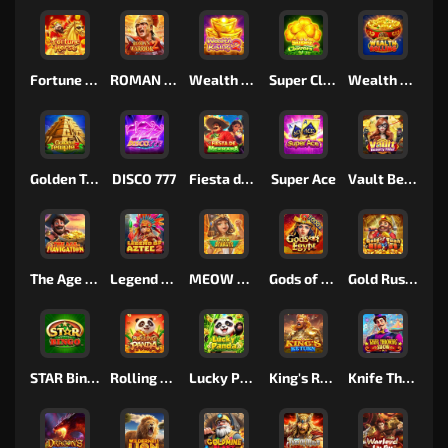
Fortune Horse
ROMAN WARRIOR2
Wealth Rising 2
Super Clovers 2
Wealth Rolling
Golden Temple2
DISCO 777
Fiesta de Mexicana
Super Ace
Vault Beauty Thief
The Age Of Navigation
Legend of Aztec2
MEOW DYNASTY
Gods of Egypt
Gold Rush Blast
STAR Bingo
Rolling Panda
Lucky Panda
King's Return
Knife Throwing Show