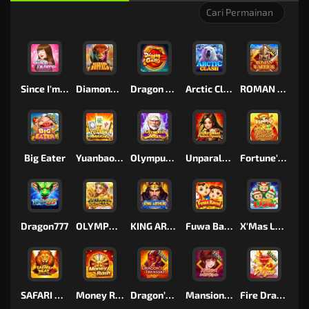
Since I'm here
Diamond buffalo
Dragon Gem2
Arctic Clash
ROMAN WARRIOR
Big Eater
Yuanbao Mahjong
Olympus - Zeus
Unparalleled Phoenix Dynasty
Fortune's Treasure
Dragon777
OLYMPUS DEMETER
KING ARTHUR
Fuwa Baoxi
X'Mas LABUBU
SAFARI HEAT 2-MULTIPLY FUN
Money Rush
Dragon’s Treasures
Mansion Battle Royale
Fire Dragon