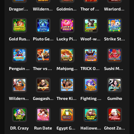
Dragon's Expedition
Wilderness Lion
Goldmine Blast
Thor of Mars
Warlord Lu Bu
Gold Rush Party
Pluto Gems
Lucky Piggy
Woof-woof Paradise
Strike Storm
Penguin Smash
Thor vs Loki
Mahjong Gold 3
TRICK OR TREAT
Sushi Match
Wilderness Hunting
Gaogashou
Three Kingdoms
Fighting Academy
Gumiho
DR. Crazy
Run Date
Egypt Gods
Halloween Horror
Ghost Zombie