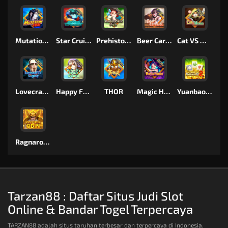
Mutation fish
Star Cruise
Prehistoric Park
Beer Carnival
Cat VS Mouse
Lovecraft's Legacy
Happy Fruit Stand
THOR
Magic House
Yuanbao Mahjong2
Ragnarok Odin
Tarzan88 : Daftar Situs Judi Slot
Online & Bandar Togel Terpercaya
TARZAN88 adalah situs taruhan terbesar dan terpercaya di Indonesia.