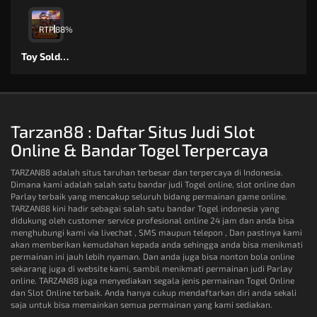
RTP
88%
Toy Soldiers
Tarzan88 : Daftar Situs Judi Slot
Online & Bandar Togel Terpercaya
TARZAN88 adalah situs taruhan terbesar dan terpercaya di Indonesia.
Dimana kami adalah salah satu bandar judi Togel online, slot online dan
Parlay terbaik yang mencakup seluruh bidang permainan game online.
TARZAN88 kini hadir sebagai salah satu bandar Togel indonesia yang
didukung oleh customer service profesional online 24 jam dan anda bisa
menghubungi kami via livechat , SMS maupun telepon , Dan pastinya kami
akan memberikan kemudahan kepada anda sehingga anda bisa menikmati
permainan ini jauh lebih nyaman. Dan anda juga bisa nonton bola online
sekarang juga di website kami, sambil menikmati permainan judi Parlay
online. TARZAN88 juga menyediakan segala jenis permainan Togel Online
dan Slot Online terbaik. Anda hanya cukup mendaftarkan diri anda sekali
saja untuk bisa memainkan semua permainan yang kami sediakan.