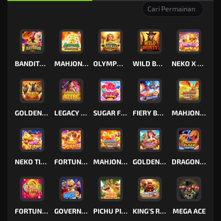
BANDITO RETURNS
MAHJONG 5 DRAGONS
OLYMPUS APOLLO
WILD BOUNTY
NEKO X NEKO
GOLDEN RHINO
LEGACY OF AZTEC
SUGAR FRENZY
FIERY BOXING
MAHJONG WAYS 3+
NEKO TITAN
FORTUNE HORSES
MAHJONG WAYS 3
GOLDEN ISLAND
DRAGON TIGER SHOWDOWN
FORTUNE TRIO
GOVERNMENT DISCO 2
PICHU PICHU
KING'S REALM
MEGA ACE