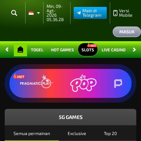
Min, 09-
Agt-
Main di
Versi
2026
Telegram
Mobile
05.36.28
MASUK
TOGEL
HOT GAMES
SLOTS
LIVE CASINO
RAC
5G GAMES
Semua permainan
Exclusive
Top 20