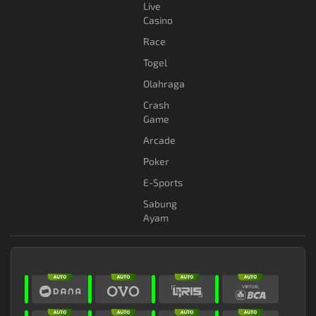
Live
Casino
Race
Togel
Olahraga
Crash
Game
Arcade
Poker
E-Sports
Sabung
Ayam