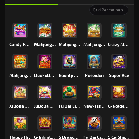
Candy Paradise 2048
Mahjong Hit +
Mahjong Hit
Mahjong Hit 2
Crazy Mahjong
Mahjong Hit 2+
DuoFuDuoCai
Bounty Loki
Poseidon
Super Ace
XiBoBa Hit
XiBoBa Hit2
Fu Dai Lian Lian-Dragon
New-Fishing Hunter
G-GoldenDrum
Happy Hit
G-InfiniteTreasure
5 Dragons(H5)
Fu Dai Lian Lian-Panda
5 CaiShen(H5)