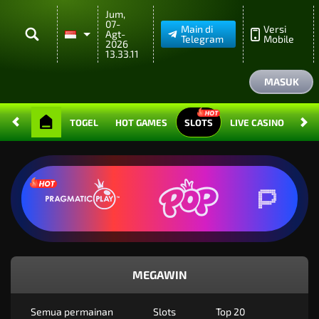
Jum,
07-
Main di
Versi
Agt-
Telegram
Mobile
2026
13.33.11
MASUK
TOGEL
HOT GAMES
SLOTS
LIVE CASINO
RAC
MEGAWIN
Semua permainan
Slots
Top 20