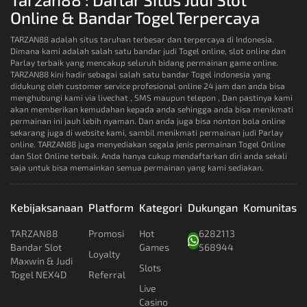
Online & Bandar Togel Terpercaya
TARZAN88 adalah situs taruhan terbesar dan terpercaya di Indonesia.
Dimana kami adalah salah satu bandar judi Togel online, slot online dan
Parlay terbaik yang mencakup seluruh bidang permainan game online.
TARZAN88 kini hadir sebagai salah satu bandar Togel indonesia yang
didukung oleh customer service profesional online 24 jam dan anda bisa
menghubungi kami via livechat , SMS maupun telepon , Dan pastinya kami
akan memberikan kemudahan kepada anda sehingga anda bisa menikmati
permainan ini jauh lebih nyaman. Dan anda juga bisa nonton bola online
sekarang juga di website kami, sambil menikmati permainan judi Parlay
online. TARZAN88 juga menyediakan segala jenis permainan Togel Online
dan Slot Online terbaik. Anda hanya cukup mendaftarkan diri anda sekali
saja untuk bisa memainkan semua permainan yang kami sediakan.
Kebijaksanaan
Platform
Kategori
Dukungan
Komunitas
TARZAN88
Promosi
Hot
6282113
Bandar Slot
Games
568944
Loyalty
Maxwin & Judi
Slots
Togel NEX4D
Referral
Live
Casino