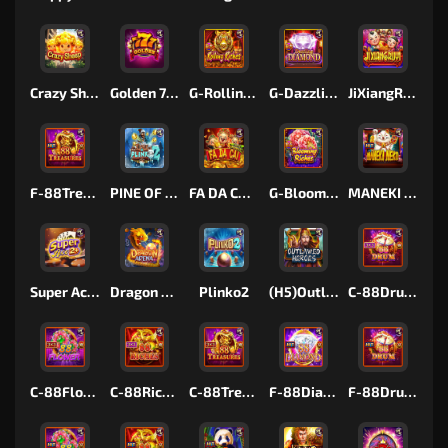
Crazy Sheep
Golden 777(H5)
G-RollingRiches
G-DazzlingDiamond
JiXiangRuYi(H5)
F-88Treasures(H5)
PINE OF PLINKO 2
FA DA CAI(H5)
G-BloomingRiches
MANEKI NEKO(H5)
Super Ace2+
Dragon Arena
Plinko2
(H5)Outlawed Heroes
C-88Drum(H5)
C-88Flower(H5)
C-88Riches(H5)
C-88Treasures(H5)
F-88Diamond(H5)
F-88Drum(H5)